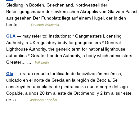
Siedlung in Böotien, Griechenland. Nordwestteil der
Befestigungsmauer der mykenischen Akropolis von Gla vom Palast
aus gesehen Der Fundplatz liegt auf einem Hügel, der in den
heute… …
Deutsch Wikipedia
GLA
— may refer to: Institutions: * Gangmasters Licensing
Authority, a UK regulatory body for gangmasters * General
Lighthouse Authority, the generic term for national lighthouse
authorities * Greater London Authority, a body which administers
Greater… …
Wikipedia
Gla
— era un reducto fortificado de la civilización micénica,
ubicado en el norte de Grecia en la región de Beocia. Se
construyó en una platea de piedra caliza que emerge del lago
Copaide, a unos 20 km al este de Orcómeno, y 2 km al sur este
de la… …
Wikipedia Español