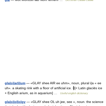
Diccionari Català-Català
gla|ci|ar|i|um
— «GLAY shee AIR ee uhm», noun, plural i|a « ee
uh». a skating rink with a floor of artificial ice. ╂[< Latin glaciēs ice
+ English arium, as in aquarium] …
Useful english dictionary
gla|ci|ol|o|gy
— «GLAY shee OL uh jee, see », noun. the science