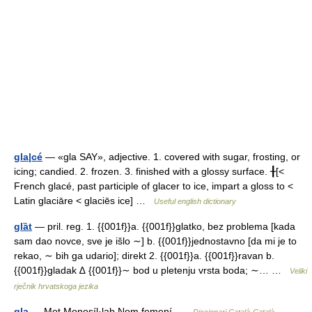
gla|cé
— «gla SAY», adjective. 1. covered with sugar, frosting, or
icing; candied. 2. frozen. 3. finished with a glossy surface. ╂[<
French glacé, past participle of glacer to ice, impart a gloss to <
Latin glaciāre < glaciēs ice] …
Useful english dictionary
glȁt
— pril. reg. 1. {{001f}}a. {{001f}}glatko, bez problema [kada
sam dao novce, sve je išlo ∼] b. {{001f}}jednostavno [da mi je to
rekao, ∼ bih ga udario]; direkt 2. {{001f}}a. {{001f}}ravan b.
{{001f}}gladak ∆ {{001f}}∼ bod u pletenju vrsta boda; ∼… …
Veliki
rječnik hrvatskoga jezika
gla
— Mot Monosíl·lab Nom femení …