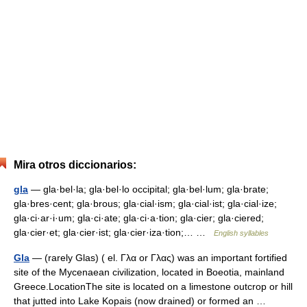
Mira otros diccionarios:
gla
— gla·bel·la; gla·bel·lo occipital; gla·bel·lum; gla·brate;
gla·bres·cent; gla·brous; gla·cial·ism; gla·cial·ist; gla·cial·ize;
gla·ci·ar·i·um; gla·ci·ate; gla·ci·a·tion; gla·cier; gla·ciered;
gla·cier·et; gla·cier·ist; gla·cier·iza·tion;… …
English syllables
Gla
— (rarely Glas) ( el. Γλα or Γλας) was an important fortified
site of the Mycenaean civilization, located in Boeotia, mainland
Greece.LocationThe site is located on a limestone outcrop or hill
that jutted into Lake Kopais (now drained) or formed an …